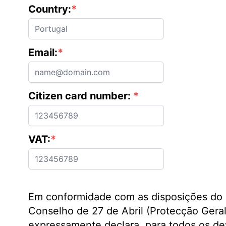
Country:
*
Email:
*
Citizen card number:
*
VAT:
*
Em conformidade com as disposições do 
Conselho de 27 de Abril (Protecção Gera
expressamente declara, para todos os dev